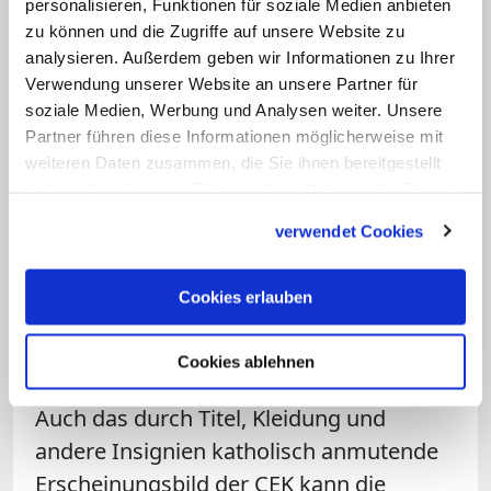
personalisieren, Funktionen für soziale Medien anbieten
sammelt und mischt Ideen
zu können und die Zugriffe auf unsere Website zu
verschiedener religiöser Traditionen. Sie
analysieren. Außerdem geben wir Informationen zu Ihrer
Verwendung unserer Website an unsere Partner für
stellt regelrecht ein Exempel für eine
soziale Medien, Werbung und Analysen weiter. Unsere
synkretistische religiöse Gemeinschaft
Partner führen diese Informationen möglicherweise mit
dar." Eine echte Nähe zum katholischen
weiteren Daten zusammen, die Sie ihnen bereitgestellt
Glauben sei – auch wenn es die CEK
haben oder die sie im Rahmen Ihrer Nutzung der Dienste
gesammelt haben.
gerne hätte – nicht wirklich gegeben.
verwendet Cookies
Dazu seien die theologischen
Unterschiede und Ungereimtheiten zu
Cookies erlauben
groß. "Daran ändert auch nicht, dass sich
die CEK darauf beruft, in der
Cookies ablehnen
apostolischen Sukzession zu stehen.
Auch das durch Titel, Kleidung und
andere Insignien katholisch anmutende
Erscheinungsbild der CEK kann die