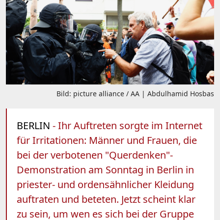
Bild: picture alliance / AA | Abdulhamid Hosbas
BERLIN
- Ihr Auftreten sorgte im Internet
für Irritationen: Männer und Frauen, die
bei der verbotenen "Querdenken"-
Demonstration am Sonntag in Berlin in
priester- und ordensähnlicher Kleidung
auftraten und beteten. Jetzt scheint klar
zu sein, um wen es sich bei der Gruppe