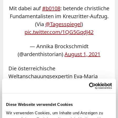
Mit dabei auf
#b0108
: betende christliche
Fundamentalisten im Kreuzritter-Aufzug.
(Via
@Tagesspiegel
)
pic.twitter.com/1QG5GqdJ42
— Annika Brockschmidt
(@ardenthistorian)
August 1, 2021
Die österreichische
Weltanschauungsexpertin Eva-Maria
Schmolly Melk schreibt zum religiösen
Programm der CEK
in einem Beitrag auf
der kirchlichen Internetseite
Diese Webseite verwendet Cookies
weltanschauungsfragen.at
: "Die Lehre
Wir verwenden Cookies, um Inhalte und Anzeigen zu
der Christlich Essenischen Kirche