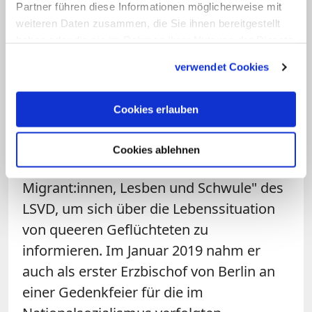
Partner führen diese Informationen möglicherweise mit
verbindet nach Angaben der
weiteren Daten zusammen, die Sie ihnen bereitgestellt
Pressemitteilung ein "konstruktiver und
haben oder die sie im Rahmen Ihrer Nutzung der Dienste
gesammelt haben.
von Respekt geprägter Dialog". Vor dem
verwendet Cookies
Papstbesuch 2011 hatte der damalige
Erzbischof Kardinal Rainer Maria Woelki
Cookies erlauben
erstmals Vertreter des Verbands zu
einem Gespräch eingeladen. Im Januar
Cookies ablehnen
2016 besuchte Koch das "Zentrum für
Migrant:innen, Lesben und Schwule" des
LSVD, um sich über die Lebenssituation
von queeren Geflüchteten zu
informieren. Im Januar 2019 nahm er
auch als erster Erzbischof von Berlin an
einer Gedenkfeier für die im