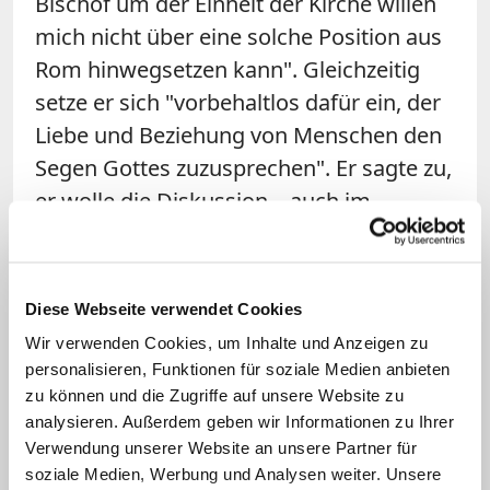
Bischof um der Einheit der Kirche willen
mich nicht über eine solche Position aus
Rom hinwegsetzen kann". Gleichzeitig
setze er sich "vorbehaltlos dafür ein, der
Liebe und Beziehung von Menschen den
Segen Gottes zuzusprechen". Er sagte zu,
er wolle die Diskussion – auch im
Zusammenhang des Reformprozesses
Synodalen Weg der katholischen Kirche –
weiterführen. Er finde es jedoch
Diese Webseite verwendet Cookies
problematisch, "
wenn mit
Wir verwenden Cookies, um Inhalte und Anzeigen zu
Segnungsgottesdiensten
personalisieren, Funktionen für soziale Medien anbieten
kirchenpolitischer Druck ausgeübt
zu können und die Zugriffe auf unsere Website zu
analysieren. Außerdem geben wir Informationen zu Ihrer
werden soll".
Verwendung unserer Website an unsere Partner für
soziale Medien, Werbung und Analysen weiter. Unsere
Das Erzbistum Berlin und den LSVD