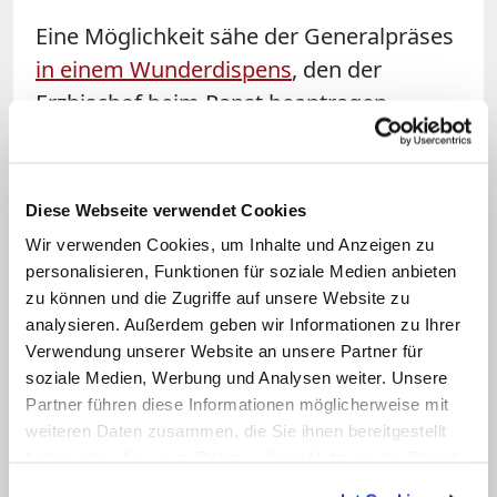
Eine Möglichkeit sähe der Generalpräses
in einem Wunderdispens
, den der
Erzbischof beim Papst beantragen
könnte. Damit könnte auf das dritte
Wunder verzichtet werden; "zwei sind ja
ohnehin schon für die Seligsprechung
Diese Webseite verwendet Cookies
belegt", so Dillenburg. Zumal sich der
Wir verwenden Cookies, um Inhalte und Anzeigen zu
Sozialpfarrer deutlich von anderen
personalisieren, Funktionen für soziale Medien anbieten
Seligen abhebe. "Durch unsere
zu können und die Zugriffe auf unsere Website zu
analysieren. Außerdem geben wir Informationen zu Ihrer
internationale Vernetzung wird der selige
Verwendung unserer Website an unsere Partner für
Adolph Kolping schon jetzt weltweit
soziale Medien, Werbung und Analysen weiter. Unsere
verehrt."
Partner führen diese Informationen möglicherweise mit
weiteren Daten zusammen, die Sie ihnen bereitgestellt
Doch gibt es auch andere
haben oder die sie im Rahmen Ihrer Nutzung der Dienste
gesammelt haben.
Schwierigkeiten. Denn neben seiner