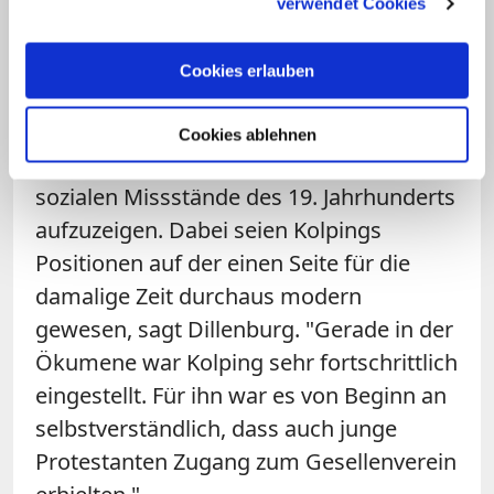
verwendet Cookies
praktischen Arbeit entfaltete der als
charismatisch beschriebene Kolping
Cookies erlauben
auch eine umfängliche journalistische
Tätigkeit, etwa für die Wochenzeitung
Cookies ablehnen
"Rheinische Volksblätter", um die
sozialen Missstände des 19. Jahrhunderts
aufzuzeigen. Dabei seien Kolpings
Positionen auf der einen Seite für die
damalige Zeit durchaus modern
gewesen, sagt Dillenburg. "Gerade in der
Ökumene war Kolping sehr fortschrittlich
eingestellt. Für ihn war es von Beginn an
selbstverständlich, dass auch junge
Protestanten Zugang zum Gesellenverein