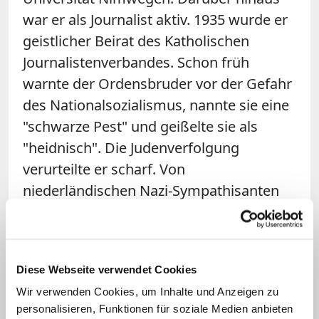
war er als Journalist aktiv. 1935 wurde er
geistlicher Beirat des Katholischen
Journalistenverbandes. Schon früh
warnte der Ordensbruder vor der Gefahr
des Nationalsozialismus, nannte sie eine
"schwarze Pest" und geißelte sie als
"heidnisch". Die Judenverfolgung
verurteilte er scharf. Von
niederländischen Nazi-Sympathisanten
wurde er dafür als "Kommunist" und
"Judenfreund" beschimpft.
Seit Mitte der 1950er-Jahre betrieben die
Diese Webseite verwendet Cookies
niederländischen Karmeliten die
Wir verwenden Cookies, um Inhalte und Anzeigen zu
personalisieren, Funktionen für soziale Medien anbieten
Seligsprechung Brandsmas. Auch die