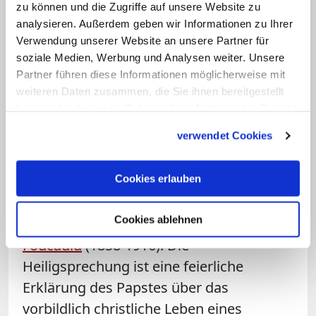
zu können und die Zugriffe auf unsere Website zu
Krankenschwester, die ihm die tödliche
analysieren. Außerdem geben wir Informationen zu Ihrer
Spritze gesetzt hatte, sagte aus und
Verwendung unserer Website an unsere Partner für
bezeugte, dass er ihr und den anderen
soziale Medien, Werbung und Analysen weiter. Unsere
Partner führen diese Informationen möglicherweise mit
Wachen verziehen habe. Im November
weiteren Daten zusammen, die Sie ihnen bereitgestellt
1985 sprach Papst Johannes Paul II.
haben oder die sie im Rahmen Ihrer Nutzung der Dienste
Brandsma selig.
gesammelt haben.
verwendet Cookies
Die nächsten
sieben Heiligen erhält die
katholische Kirche zunächst am 15. Mai
Cookies erlauben
2022
. Mit dabei ist der französische
Cookies ablehnen
Ordensmann und Eremit
Charles de
Foucauld
(1858-1916). Die
Heiligsprechung
ist eine feierliche
Erklärung des Papstes über das
vorbildlich christliche Leben eines