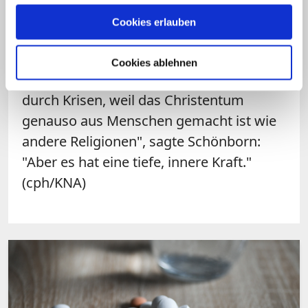
der Wiener Erzbischof. Zugleich wolle er
Cookies erlauben
"diskret daran erinnern", dass das schon
seit 2.000 Jahren immer wieder
Cookies ablehnen
totgesagte Christentum lebt. "Es ist geht
durch Krisen, weil das Christentum
genauso aus Menschen gemacht ist wie
andere Religionen", sagte Schönborn:
"Aber es hat eine tiefe, innere Kraft."
(cph/KNA)