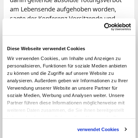
am Lebensende aufgehoben worden,
sagte der Konferenz-Vorsitzende und
Salzburger Erzbischof Franz Lackner am
Freitag.
Diese Webseite verwendet Cookies
Schönborn sieht weiterhin die hohe Zahl
Wir verwenden Cookies, um Inhalte und Anzeigen zu
an Kirchenaustritten mit Sorge. "Die
personalisieren, Funktionen für soziale Medien anbieten
Österreicher wollen ihre Identität
zu können und die Zugriffe auf unsere Website zu
bewahren; die hat aber auch etwas mit
analysieren. Außerdem geben wir Informationen zu Ihrer
Verwendung unserer Website an unsere Partner für
dem Christentum zu tun", sagte er.
soziale Medien, Werbung und Analysen weiter. Unsere
"Wenn wir uns sang- und klanglos davon
Partner führen diese Informationen möglicherweise mit
verabschieden, dürfen wir uns nicht
weiteren Daten zusammen, die Sie ihnen bereitgestellt
wundern, dass Menschen, die sich von
haben oder die sie im Rahmen Ihrer Nutzung der Dienste
gesammelt haben.
ihrer Religion, dem Islam, nicht
verwendet Cookies
verabschieden, mehr Profil haben", so