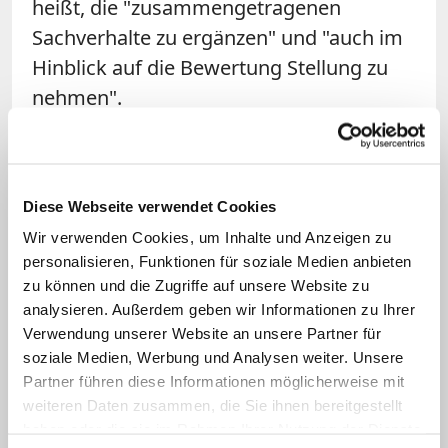
heißt, die "zusammengetragenen
Sachverhalte zu ergänzen" und "auch im
Hinblick auf die Bewertung Stellung zu
nehmen".
Die von Benedikt am Montag
angekündigte ausführliche
Diese Webseite verwendet Cookies
Stellungnahme zum gesamten
Gutachten könnte, so ist zu erwarten,
Wir verwenden Cookies, um Inhalte und Anzeigen zu
personalisieren, Funktionen für soziale Medien anbieten
persönlicher ausfallen. Wann sie
zu können und die Zugriffe auf unsere Website zu
erscheint, ist unklar. Wahrscheinlich
analysieren. Außerdem geben wir Informationen zu Ihrer
wollen er und seine Umgebung erst
Verwendung unserer Website an unsere Partner für
einmal die Pressekonferenz der
soziale Medien, Werbung und Analysen weiter. Unsere
Partner führen diese Informationen möglicherweise mit
Erzdiözese München am Donnerstag
weiteren Daten zusammen, die Sie ihnen bereitgestellt
abwarten.
haben oder die sie im Rahmen Ihrer Nutzung der Dienste