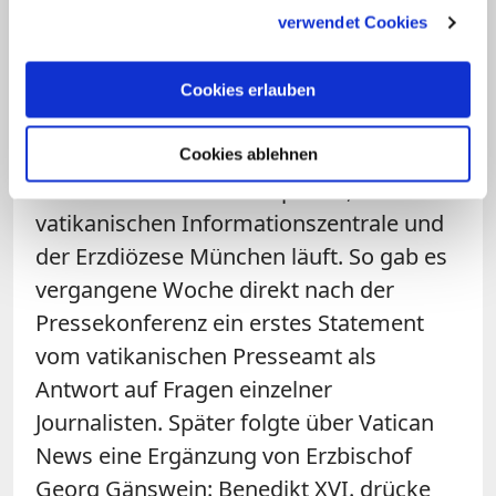
gesammelt haben.
verwendet Cookies
Unklare Kommunikation
Unklar ist ebenfalls, wie genau die
Cookies erlauben
Kommunikation zwischen dem Kloster
Mater ecclesiae, wo das hochbetagte
Cookies ablehnen
frühere Kirchenoberhaupt lebt, der
vatikanischen Informationszentrale und
der Erzdiözese München läuft. So gab es
vergangene Woche direkt nach der
Pressekonferenz ein erstes Statement
vom vatikanischen Presseamt als
Antwort auf Fragen einzelner
Journalisten. Später folgte über Vatican
News eine Ergänzung von Erzbischof
Georg Gänswein: Benedikt XVI. drücke