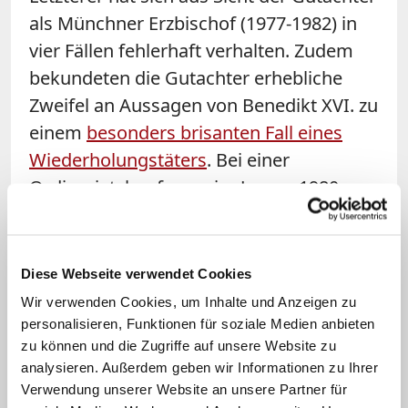
als Münchner Erzbischof (1977-1982) in
vier Fällen fehlerhaft verhalten. Zudem
bekundeten die Gutachter erhebliche
Zweifel an Aussagen von Benedikt XVI. zu
einem
besonders brisanten Fall eines
Wiederholungstäters
. Bei einer
Ordinariatskonferenz im Januar 1980
ging es darum, diesen Priester aus der
Diözese Essen in München aufzunehmen.
Diese Webseite verwendet Cookies
In seiner ersten Stellungnahme im
Wir verwenden Cookies, um Inhalte und Anzeigen zu
Rahmen der Anhörung, die im WSW-
personalisieren, Funktionen für soziale Medien anbieten
Gutachten aufgenommen wurde, hatte
zu können und die Zugriffe auf unsere Website zu
analysieren. Außerdem geben wir Informationen zu Ihrer
Benedikt XVI. bestritten, an der Sitzung
Verwendung unserer Website an unsere Partner für
teilgenommen zu haben. Wenige Tage