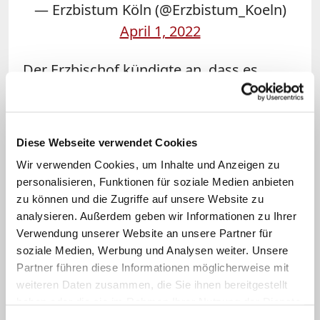
— Erzbistum Köln (@Erzbistum_Koeln)
April 1, 2022
Der Erzbischof kündigte an, dass es
künftig drei klar ausgearbeitete
Geschäftsbereiche geben soll: Seelsorge,
Finanzen und Verwaltung. Zudem solle
Diese Webseite verwendet Cookies
ein Verwaltungsexperte als Amtschef
Wir verwenden Cookies, um Inhalte und Anzeigen zu
eingeführt werden. "Beide Maßnahmen
personalisieren, Funktionen für soziale Medien anbieten
entlasten das Amt des Generalvikars.
zu können und die Zugriffe auf unsere Website zu
analysieren. Außerdem geben wir Informationen zu Ihrer
Dieser hat dann deutlich besser die
Verwendung unserer Website an unsere Partner für
Möglichkeit, sich vorrangig um seine
soziale Medien, Werbung und Analysen weiter. Unsere
zahlreichen pastoralen Aufgaben zu
Partner führen diese Informationen möglicherweise mit
kümmern", so Woelki. Die genaue
weiteren Daten zusammen, die Sie ihnen bereitgestellt
haben oder die sie im Rahmen Ihrer Nutzung der Dienste
Umsetzung werde er zeitnah mit
gesammelt haben.