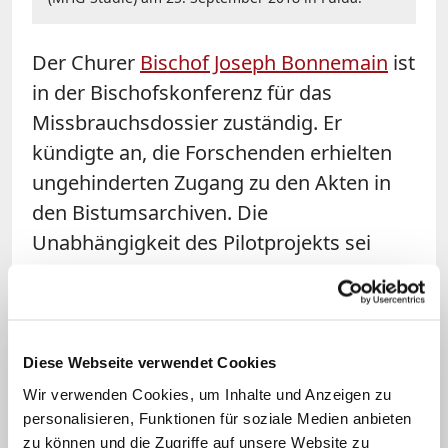
Der Churer
Bischof Joseph Bonnemain
ist
in der Bischofskonferenz für das
Missbrauchsdossier zuständig. Er
kündigte an, die Forschenden erhielten
ungehinderten Zugang zu den Akten in
den Bistumsarchiven. Die
Unabhängigkeit des Pilotprojekts sei
gewährleistet. Bonnemain sagte, viele
Taten seien vertuscht und die Opfer
ignoriert worden. Die Kirche müsse noch
stärker zu einer lernenden Organisation
Diese Webseite verwendet Cookies
werden, "die bereit ist, eigene Fehler
Wir verwenden Cookies, um Inhalte und Anzeigen zu
einzugestehen und Strukturen zu
personalisieren, Funktionen für soziale Medien anbieten
zu können und die Zugriffe auf unsere Website zu