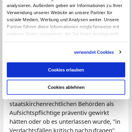
verändern, die Verbrechen und deren
analysieren. Außerdem geben wir Informationen zu Ihrer
Vertuschung ermöglicht oder begünstigt
Verwendung unserer Website an unsere Partner für
haben".
soziale Medien, Werbung und Analysen weiter. Unsere
Partner führen diese Informationen möglicherweise mit
Am Ende werde "klar aufgedeckt, wer
weiteren Daten zusammen, die Sie ihnen bereitgestellt
haben oder die sie im Rahmen Ihrer Nutzung der Dienste
nicht kooperiert hat"
gesammelt haben.
verwendet Cookies
Die Präsidentin der Römisch-
katholischen Zentralkonferenz, Renata
Cookies erlauben
Asal-Steger, sieht auch die
Körperschaften in der Verantwortung. So
Cookies ablehnen
gelte es zu klären, ob die
staatskirchenrechtlichen Behörden als
Aufsichtspflichtige präventiv gewirkt
hätten oder ob es unterlassen wurde, "in
Verdachtsfällen kritisch nachzufragen".