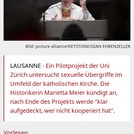
Bild: picture alliance/KEYSTONE/GIAN EHRENZELLER
LAUSANNE
- Ein Pilotprojekt der Uni
Zürich untersucht sexuelle Übergriffe im
Umfeld der katholischen Kirche. Die
Historikerin Marietta Meier kündigt an,
nach Ende des Projekts werde "klar
aufgedeckt, wer nicht kooperiert hat".
Vorlesen