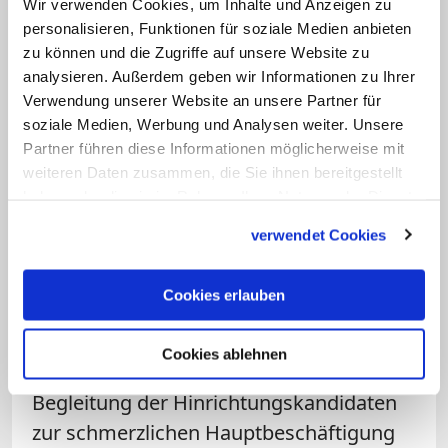
Wir verwenden Cookies, um Inhalte und Anzeigen zu
Poelchau einen eigenen
personalisieren, Funktionen für soziale Medien anbieten
Religionsunterricht an. Dabei wurde
zu können und die Zugriffe auf unsere Website zu
angeregt über grundlegende
analysieren. Außerdem geben wir Informationen zu Ihrer
Verwendung unserer Website an unsere Partner für
Menschheitsfragen diskutiert. Heimlich
soziale Medien, Werbung und Analysen weiter. Unsere
schmuggelte er Briefe und Nachrichten
Partner führen diese Informationen möglicherweise mit
für viele aus politischen Gründen
weiteren Daten zusammen, die Sie ihnen bereitgestellt
Inhaftierte aus und ins Gefängnis, unter
haben oder die sie im Rahmen Ihrer Nutzung der Dienste
gesammelt haben.
anderem für die 1945 hingerichteten
verwendet Cookies
Widerstandskämpfer Dietrich Bonhoeffer
und Helmut James Graf von Moltke.
Cookies erlauben
Als die braune Justiz immer hektischer
Cookies ablehnen
Todesurteile verhängte, wurde die
Begleitung der Hinrichtungskandidaten
zur schmerzlichen Hauptbeschäftigung