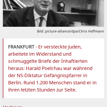
Bild: picture-alliance/dpa/Chris Hoffmann
FRANKFURT
- Er versteckte Juden,
arbeitete im Widerstand und
schmuggelte Briefe der Inhaftierten
heraus: Harald Poelchau war während
der NS-Diktatur Gefängnispfarrer in
Berlin. Rund 1.200 Menschen stand er in
ihren letzten Stunden zur Seite.