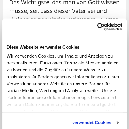
Das Wichtigste, das man von Gott wissen
müsse, sei, dass dieser Vater sei und
"keines seiner Kinder verleugnet". Gottes
Stil, so der Papst, seien "Nähe,
Barmherzigkeit und Zärtlichkeit". Auf
diesem Weg werde Gott gefunden. Im
Diese Webseite verwendet Cookies
Übrigen sollten homo- oder
Wir verwenden Cookies, um Inhalte und Anzeigen zu
transsexuelle Menschen, die sich für das
personalisieren, Funktionen für soziale Medien anbieten
zu können und die Zugriffe auf unsere Website zu
Christentum interessieren, das Buch der
analysieren. Außerdem geben wir Informationen zu Ihrer
Apostelgeschichte lesen. "Dort werden
Verwendung unserer Website an unsere Partner für
sie das Bild der lebendigen Kirche
soziale Medien, Werbung und Analysen weiter. Unsere
finden", schrieb Franziskus. (KNA)
Partner führen diese Informationen möglicherweise mit
weiteren Daten zusammen, die Sie ihnen bereitgestellt
haben oder die sie im Rahmen Ihrer Nutzung der Dienste
gesammelt haben.
verwendet Cookies