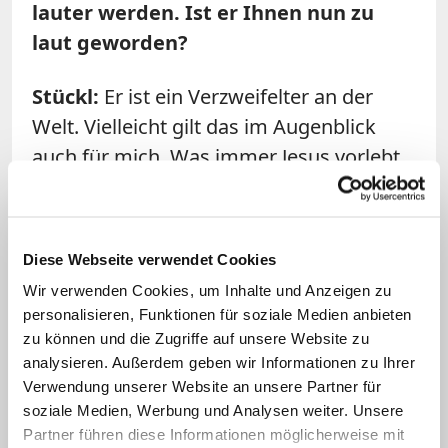
lauter werden. Ist er Ihnen nun zu
laut geworden?
Stückl:
Er ist ein Verzweifelter an der
Welt. Vielleicht gilt das im Augenblick
auch für mich. Was immer Jesus vorlebt,
also dass er an die Ränder geht, sich den
Armen aussetzt und Partei nimmt für die
Witwen und Waisen, darin kann er
Diese Webseite verwendet Cookies
Vorbild sein. Mit Sätzen wie "Wenn das
Wir verwenden Cookies, um Inhalte und Anzeigen zu
Weizenkorn nicht in die Erde fällt, bringt
personalisieren, Funktionen für soziale Medien anbieten
es keine Frucht", tue ich mir schwer. Das
zu können und die Zugriffe auf unsere Website zu
Weizenkorn bringt derzeit keine Frucht,
analysieren. Außerdem geben wir Informationen zu Ihrer
Verwendung unserer Website an unsere Partner für
wenn ich etwa auf den Krieg in der
soziale Medien, Werbung und Analysen weiter. Unsere
Ukraine schaue. Manchmal denke ich
Partner führen diese Informationen möglicherweise mit