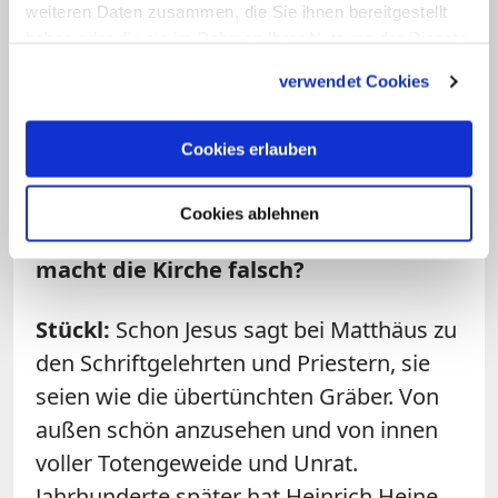
mir: Warum das alles? Vielleicht sollte
weiteren Daten zusammen, die Sie ihnen bereitgestellt
man sich ein schönes Leben machen und
haben oder die sie im Rahmen Ihrer Nutzung der Dienste
gesammelt haben.
die Geschichte nicht mehr erzählen.
verwendet Cookies
Frage: Dabei lassen sich in
Cookies erlauben
Oberammergau nach wie vor so viele
Menschen für das Passionsspiel und
Cookies ablehnen
für die Botschaft Jesu begeistern. Was
macht die Kirche falsch?
Stückl:
Schon Jesus sagt bei Matthäus zu
den Schriftgelehrten und Priestern, sie
seien wie die übertünchten Gräber. Von
außen schön anzusehen und von innen
voller Totengeweide und Unrat.
Jahrhunderte später hat Heinrich Heine