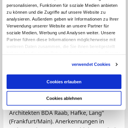
Finanzierungskonzept erstellt werden.
personalisieren, Funktionen für soziale Medien anbieten
Deshalb seien die Baukosten derzeit
zu können und die Zugriffe auf unsere Website zu
noch nicht verlässlich zu beziffern. Nach
analysieren. Außerdem geben wir Informationen zu Ihrer
Verwendung unserer Website an unsere Partner für
Angaben Rothers soll das Projekt vor
soziale Medien, Werbung und Analysen weiter. Unsere
allem durch Rücklagen des Erzbistums,
Partner führen diese Informationen möglicherweise mit
staatliche Fördermittel, eine neue
weiteren Daten zusammen, die Sie ihnen bereitgestellt
Stiftung und Sponsoren finanziert
haben oder die sie im Rahmen Ihrer Nutzung der Dienste
gesammelt haben.
werden.
verwendet Cookies
Die Jury verlieh auch zwei dritte Preise in
Cookies erlauben
Höhe von je 32.000 Euro. Sie gingen an
die "ARGE Ruf und Partner Architekten
Cookies ablehnen
und J.-C. Quinton" (Berlin) sowie die "o5
Architekten BDA Raab, Hafke, Lang"
(Frankfurt/Main). Anerkennungen in