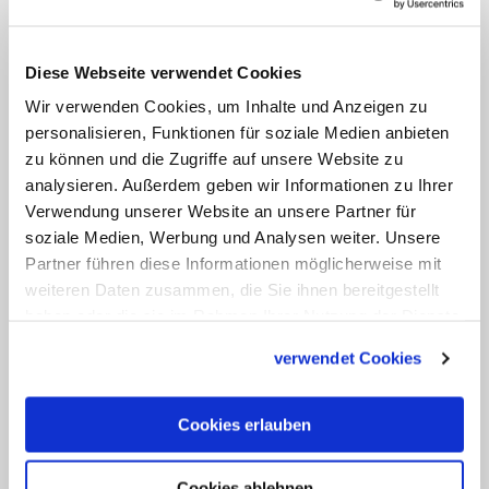
In der Planung sind auch neue Seelsorge-
Zentren: Dazu gehören beispielsweise
Diese Webseite verwendet Cookies
Familienzentren, besondere Angebote für
Wir verwenden Cookies, um Inhalte und Anzeigen zu
Junge oder Alte, Orte für Musik,
personalisieren, Funktionen für soziale Medien anbieten
Bildungszentren und Akademien oder
zu können und die Zugriffe auf unsere Website zu
spirituelle Zentren in Klöstern oder
analysieren. Außerdem geben wir Informationen zu Ihrer
Verwendung unserer Website an unsere Partner für
besonderen Kirchen.
soziale Medien, Werbung und Analysen weiter. Unsere
Partner führen diese Informationen möglicherweise mit
In Leitlinien haben die Mitglieder des
weiteren Daten zusammen, die Sie ihnen bereitgestellt
Diözesanforums vereinbart, mehr in die
haben oder die sie im Rahmen Ihrer Nutzung der Dienste
Weitergabe des christlichen Glaubens zu
gesammelt haben.
verwendet Cookies
investieren. Auch will die Kirche
Nachhaltigkeit und Klimaschutz
Cookies erlauben
voranbringen. Ausbauen und pflegen
wollen die Planer die Zusammenarbeit
Cookies ablehnen