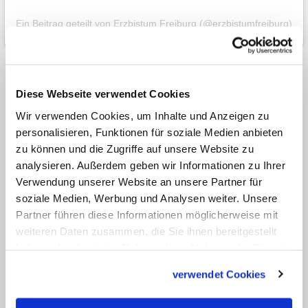
Ein Beitrag geteilt von Erzbistum Freiburg (@erzbistumfreiburg)
Die rund 170 Delegierten votierten
mehrheitlich dafür, wo immer möglich
Diese Webseite verwendet Cookies
ehrenamtlich Engagierte mit
Wir verwenden Cookies, um Inhalte und Anzeigen zu
Leitungsaufgaben zu betrauen. Ähnlich
personalisieren, Funktionen für soziale Medien anbieten
zu können und die Zugriffe auf unsere Website zu
wie die bisherigen Kirchengemeinderäte
analysieren. Außerdem geben wir Informationen zu Ihrer
sollen den Plänen zufolge Pfarreiräte
Verwendung unserer Website an unsere Partner für
sowie örtliche Gemeindeteammitglieder
soziale Medien, Werbung und Analysen weiter. Unsere
gewählt werden. Die hauptamtlichen
Partner führen diese Informationen möglicherweise mit
weiteren Daten zusammen, die Sie ihnen bereitgestellt
Geschäftsführer der Pfarreien soll laut
haben oder die sie im Rahmen Ihrer Nutzung der Dienste
Forum nicht beim Bistum, sondern bei
gesammelt haben.
verwendet Cookies
den Pfarreien vor Ort angestellt werden,
um deren Eigenständigkeit zu stärken.