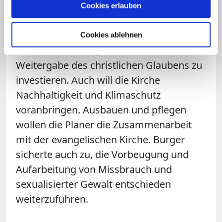
Cookies erlauben
In der Planung sind auch
neue Seelsorge-
Zentren
. In Leitlinien hat das Forum
Cookies ablehnen
zudem vereinbart, mehr in die
Weitergabe des christlichen Glaubens zu
investieren. Auch will die Kirche
Nachhaltigkeit und Klimaschutz
voranbringen. Ausbauen und pflegen
wollen die Planer die Zusammenarbeit
mit der evangelischen Kirche. Burger
sicherte auch zu, die Vorbeugung und
Aufarbeitung von Missbrauch und
sexualisierter Gewalt entschieden
weiterzuführen.