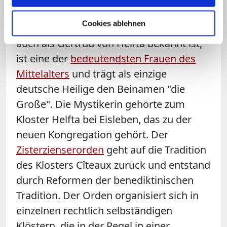
Aufhebung 1802 wieder besiedelt wurde.
Cookies ablehnen
Gertrud die Große (1256-1301/1302)
, die
auch als Gertrud von Helfta bekannt ist,
ist eine der
bedeutendsten Frauen des
Mittelalters
und trägt als einzige
deutsche Heilige den Beinamen "die
Große". Die Mystikerin gehörte zum
Kloster Helfta bei Eisleben, das zu der
neuen Kongregation gehört. Der
Zisterzienserorden
geht auf die Tradition
des Klosters Cîteaux zurück und entstand
durch Reformen der benediktinischen
Tradition. Der Orden organisiert sich in
einzelnen rechtlich selbständigen
Klöstern, die in der Regel in einer