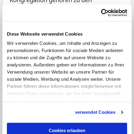
traditionsreichsten Klöstern
Deutschlands. Das vor 1234 gegründete
Kloster Sankt Marienthal in der der
Diese Webseite verwendet Cookies
sächsischen Oberlausitz ist das älteste
Wir verwenden Cookies, um Inhalte und Anzeigen zu
ununterbrochen bestehende
personalisieren, Funktionen für soziale Medien anbieten
Frauenkloster des Ordens in
zu können und die Zugriffe auf unsere Website zu
Deutschland. Auch Sankt Marienstern
analysieren. Außerdem geben wir Informationen zu Ihrer
besteht ununterbrochen seit 1248. Das
Verwendung unserer Website an unsere Partner für
soziale Medien, Werbung und Analysen weiter. Unsere
Kloster Helfta wurde 1229 gegründet,
Partner führen diese Informationen möglicherweise mit
1542 aufgehoben und erst 1999 wieder
weiteren Daten zusammen, die Sie ihnen bereitgestellt
besiedelt. Das ursprünglich 1145 durch
haben oder die sie im Rahmen Ihrer Nutzung der Dienste
Prämonstratenserinnen gegründete
gesammelt haben.
verwendet Cookies
Kloster Langwaden wurde erst 1964
zisterziensisch, als es nach seiner
Cookies erlauben