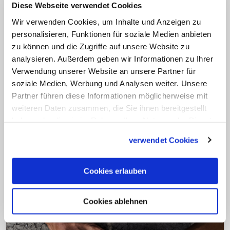
Diese Webseite verwendet Cookies
ehrliche Bemühen, eine begangene
Wir verwenden Cookies, um Inhalte und Anzeigen zu
Sünde nicht zu wiederholen", so der
personalisieren, Funktionen für soziale Medien anbieten
Bischof. Die Kirche solle auf diesem Feld
zu können und die Zugriffe auf unsere Website zu
analysieren. Außerdem geben wir Informationen zu Ihrer
"mit gutem Beispiel vorangehen und die
Verwendung unserer Website an unsere Partner für
Menschen für den Umweltschutz und die
soziale Medien, Werbung und Analysen weiter. Unsere
Bewahrung der Schöpfung begeistern".
Partner führen diese Informationen möglicherweise mit
Lohmann ergänzte: "Dass Umkehr nötig
weiteren Daten zusammen, die Sie ihnen bereitgestellt
haben oder die sie im Rahmen Ihrer Nutzung der Dienste
ist, wird ja niemand bezweifeln. Und
gesammelt haben.
ohne Umkehr und Reue wird es nicht
verwendet Cookies
gehen. Das Bußsakrament setzt genau
da an." (mal/KNA)
Cookies erlauben
Cookies ablehnen