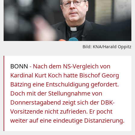
Bild: KNA/Harald Oppitz
BONN
- Nach dem NS-Vergleich von
Kardinal Kurt Koch hatte Bischof Georg
Bätzing eine Entschuldigung gefordert.
Doch mit der Stellungnahme von
Donnerstagabend zeigt sich der DBK-
Vorsitzende nicht zufrieden. Er pocht
weiter auf eine eindeutige Distanzierung.