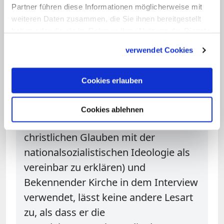
Vergleiche heranzuziehen; solche, die
Partner führen diese Informationen möglicherweise mit
aus der nationalsozialistischen Zeit
weiteren Daten zusammen, die Sie ihnen bereitgestellt
herangezogen werden, sind
haben oder die sie im Rahmen Ihrer Nutzung der Dienste
gesammelt haben.
besonders sensibel, und Kardinal
verwendet Cookies
Koch muss den im Interview
verwendeten bewusst gewählt haben.
Cookies erlauben
Die Art und Weise, wie er die
Antipode von "Deutschen Christen"
Cookies ablehnen
(und ihrem irrigen Versuch, den
christlichen Glauben mit der
nationalsozialistischen Ideologie als
vereinbar zu erklären) und
Bekennender Kirche in dem Interview
verwendet, lässt keine andere Lesart
zu, als dass er die