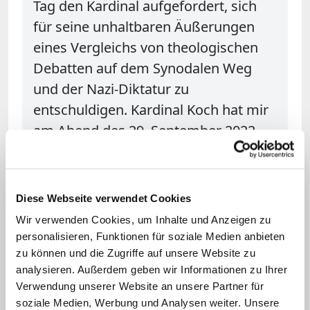
Tag den Kardinal aufgefordert, sich
für seine unhaltbaren Äußerungen
eines Vergleichs von theologischen
Debatten auf dem Synodalen Weg
und der Nazi-Diktatur zu
entschuldigen. Kardinal Koch hat mir
am Abend des 29. September 2022
eine Stellungnahme zukommen
lassen, die auch öffentlich ist.
Diese Webseite verwendet Cookies
Das Ringen um die Erschließung
Wir verwenden Cookies, um Inhalte und Anzeigen zu
unseres Glaubens aus seinen
personalisieren, Funktionen für soziale Medien anbieten
Erkenntnisquellen heraus ist eine
zu können und die Zugriffe auf unsere Website zu
Kernfrage der Theologie. Hierfür gäbe
analysieren. Außerdem geben wir Informationen zu Ihrer
Verwendung unserer Website an unsere Partner für
es viele Möglichkeiten, Beispiele und
soziale Medien, Werbung und Analysen weiter. Unsere