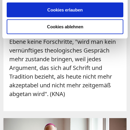
zum Ursprung erfolgt sei und wo es zu
Cookies erlauben
einer "Korruption der Lehre" gekommen
sei. Diese müssten auch heute
Cookies ablehnen
angewendet werden. Gebe es auf dieser
Ebene keine Forschritte, "wird man kein
vernünftiges theologisches Gespräch
mehr zustande bringen, weil jedes
Argument, das sich auf Schrift und
Tradition bezieht, als heute nicht mehr
akzeptabel und nicht mehr zeitgemäß
abgetan wird". (KNA)