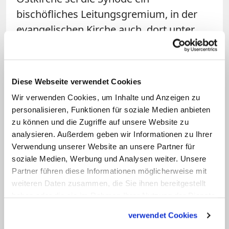
bischöfliches Leitungsgremium, in der
evangelischen Kirche auch, dort unter
Beteiligung von Laien. "Nach
katholischem Verständnis sind Synoden
Beratungsgremien – mit Ausnahme eines
Diese Webseite verwendet Cookies
allgemeinen Konzils. Das geht in unseren
Wir verwenden Cookies, um Inhalte und Anzeigen zu
Debatten oft durcheinander."
personalisieren, Funktionen für soziale Medien anbieten
zu können und die Zugriffe auf unsere Website zu
Ein noch grundlegenderes Problem ist
analysieren. Außerdem geben wir Informationen zu Ihrer
Verwendung unserer Website an unsere Partner für
aus Voderholzers Sicht ein
soziale Medien, Werbung und Analysen weiter. Unsere
"unterschiedliches
Partner führen diese Informationen möglicherweise mit
Wahrheitsverständnis". Die Lehre in der
weiteren Daten zusammen, die Sie ihnen bereitgestellt
katholischen Kirche habe sich
haben oder die sie im Rahmen Ihrer Nutzung der Dienste
gesammelt haben.
"selbstverständlich" immer entwickelt. Es
verwendet Cookies
gebe Kriterien dafür, wo dies in Treue