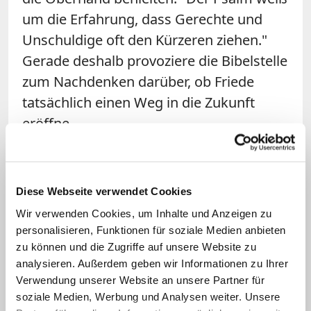
um die Erfahrung, dass Gerechte und
Unschuldige oft den Kürzeren ziehen."
Gerade deshalb provoziere die Bibelstelle
zum Nachdenken darüber, ob Friede
tatsächlich einen Weg in die Zukunft
eröffne.
ZdK-Generalsekretär Marc Frings
betonte, der Auftrag, Frieden zu stiften,
Diese Webseite verwendet Cookies
gehöre auch zur Debatte um kirchliche
Wir verwenden Cookies, um Inhalte und Anzeigen zu
Reformen in Deutschland und auf Ebene
personalisieren, Funktionen für soziale Medien anbieten
der Weltkirche. In Erfurt, wo
zu können und die Zugriffe auf unsere Website zu
Kirchenmitglieder in der Minderheit
analysieren. Außerdem geben wir Informationen zu Ihrer
Verwendung unserer Website an unsere Partner für
seien, gehe es aber auch darum, dass
soziale Medien, Werbung und Analysen weiter. Unsere
Christen in die Gesellschaft hineinwirkten