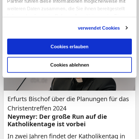
Partner führen diese Informationen möglicherweise mit
und zum Dialog bereit seien. (KNA)
weiteren Daten zusammen, die Sie ihnen bereitgestellt
haben oder die sie im Rahmen Ihrer Nutzung der Dienste
gesammelt haben.
verwendet Cookies
Cookies erlauben
Cookies ablehnen
Erfurts Bischof über die Planungen für das
Christentreffen 2024
Neymeyr: Der große Run auf die
Katholikentage ist vorbei
In zwei Jahren findet der Katholikentag in