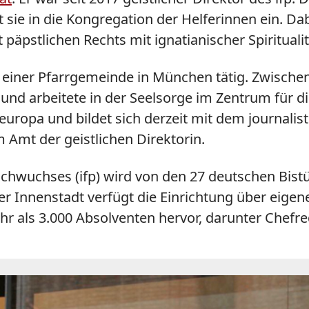
ie in die Kongregation der Helferinnen ein. Dabe
pstlichen Rechts mit ignatianischer Spiritualit
in einer Pfarrgemeinde in München tätig. Zwischen
nd arbeitete in der Seelsorge im Zentrum für di
aleuropa und bildet sich derzeit mit dem journal
im Amt der geistlichen Direktorin.
Nachwuchses (ifp) wird von den 27 deutschen Bis
r Innenstadt verfügt die Einrichtung über eigen
hr als 3.000 Absolventen hervor, darunter Chefr