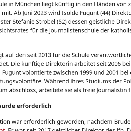
ule in München liegt künftig in den Händen von z
it. Ab Juni 2023 wird Isolde Fugunt (44) Direkt
er Stefanie Strobel (52) dessen geistliche Dire
ichtsrates für die Journalistenschule der katholi
t auf den seit 2013 für die Schule verantwortl
 Die künftige Direktorin arbeitet seit 2006 beim
 Fugunt volontierte zwischen 1999 und 2001 bei 
eitungsvolontäre. Während ihres Studiums der Po
um abschloss, arbeitete sie als freie Journalistin
urde erforderlich
ektion war erforderlich geworden, nachdem Brud
at
. Er war seit 2017 geistlicher Direktor des ifp.