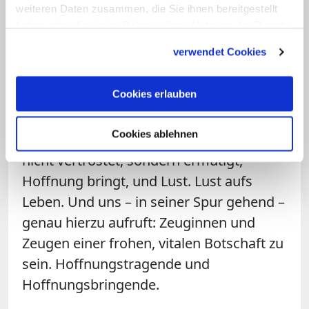
weiteren Daten zusammen, die Sie ihnen bereitgestellt
haben oder die sie im Rahmen Ihrer Nutzung der Dienste
An der Seite der Leidenden wurde
gesammelt haben.
verwendet Cookies
Christus selbst zum Leidenden
, an
seinem Körper, an seinem Fleisch hat der
Cookies erlauben
Sohn Gottes den Anbruch des Lebens
verkündet. Ein postsouveräner Gott,
Cookies ablehnen
dessen Stärke bei den Schwachen ist,
nicht vertröstet, sondern ermutigt,
Hoffnung bringt, und Lust. Lust aufs
Leben. Und uns – in seiner Spur gehend –
genau hierzu aufruft: Zeuginnen und
Zeugen einer frohen, vitalen Botschaft zu
sein. Hoffnungstragende und
Hoffnungsbringende.