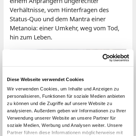
einem Anprangern ungerechter
Verhältnisse, vom Hinterfragen des
Status-Quo und dem Mantra einer
Metanoia: einer Umkehr, weg vom Tod,
hin zum Leben.
Diese Webseite verwendet Cookies
Wir verwenden Cookies, um Inhalte und Anzeigen zu
personalisieren, Funktionen für soziale Medien anbieten
zu können und die Zugriffe auf unsere Website zu
Bild: © picture alliance/AP Photo/Gregorio Borgia
analysieren. Außerdem geben wir Informationen zu Ihrer
Verwendung unserer Website an unsere Partner für
Der Schöpfer als ein Gott des Lebens – dieser
soziale Medien, Werbung und Analysen weiter. Unsere
Glaubenssatz ruft nach Konsequenzen, ist die
Theologin Julia Enxing überzeugt.
Partner führen diese Informationen möglicherweise mit