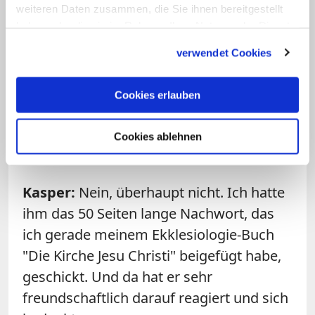
Deutschland mit verfolgt. Nur hat er dazu
weiteren Daten zusammen, die Sie ihnen bereitgestellt
haben oder die sie im Rahmen Ihrer Nutzung der Dienste
natürlich nicht mehr öffentlich Stellung
gesammelt haben.
bezogen. Aber er war schon auch
verwendet Cookies
besorgt über die ganze Entwicklung, die
sich in Deutschland abzeichnet.
Cookies erlauben
Frage: Spielte der nahende Tod in
Cookies ablehnen
seinem letzten Brief an Sie eine Rolle?
Kasper:
Nein, überhaupt nicht. Ich hatte
ihm das 50 Seiten lange Nachwort, das
ich gerade meinem Ekklesiologie-Buch
"Die Kirche Jesu Christi" beigefügt habe,
geschickt. Und da hat er sehr
freundschaftlich darauf reagiert und sich