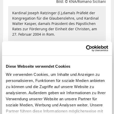
Bild: © KNA/Romano Siciliani
Kardinal Joseph Ratzinger (l.),damals Präfekt der
Kongregation für die Glaubenslehre, und Kardinal
Walter Kasper, damals Präsident des Päpstlichen
Rates zur Förderung der Einheit der Christen, am
27. Februar 2004 in Rom.
Frage: Und wie hat er die Entwicklung
der katholischen Kirche in
Deutschland in den letzten Jahren
Diese Webseite verwendet Cookies
gesehen? Hat er den
Synodalen Weg
Wir verwenden Cookies, um Inhalte und Anzeigen zu
verfolgt?
personalisieren, Funktionen für soziale Medien anbieten
zu können und die Zugriffe auf unsere Website zu
analysieren. Außerdem geben wir Informationen zu Ihrer
Kasper:
Er war ja bis ganz kurz vor
Verwendung unserer Website an unsere Partner für
Schluss völlig luzide und hat
soziale Medien, Werbung und Analysen weiter. Unsere
selbstverständlich auch die Probleme in
Partner führen diese Informationen möglicherweise mit