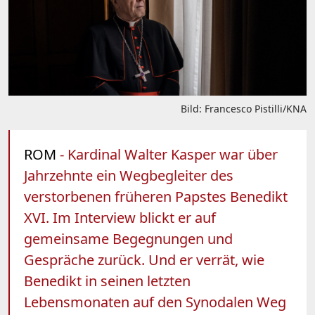
Bild: Francesco Pistilli/KNA
ROM
- Kardinal Walter Kasper war über
Jahrzehnte ein Wegbegleiter des
verstorbenen früheren Papstes Benedikt
XVI. Im Interview blickt er auf
gemeinsame Begegnungen und
Gespräche zurück. Und er verrät, wie
Benedikt in seinen letzten
Lebensmonaten auf den Synodalen Weg