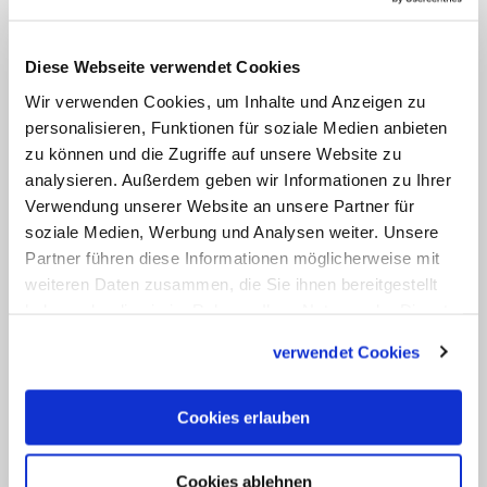
Verstorbenen mit einem Tuch bedeckt,
und die Grabbeigaben werden in den
Diese Webseite verwendet Cookies
Sarg gelegt. Dieser wird dann
Wir verwenden Cookies, um Inhalte und Anzeigen zu
geschlossen und schließlich nach
personalisieren, Funktionen für soziale Medien anbieten
draußen getragen. Dies alles geschieht
zu können und die Zugriffe auf unsere Website zu
begleitet von speziellen Gebeten und
analysieren. Außerdem geben wir Informationen zu Ihrer
Verwendung unserer Website an unsere Partner für
Gesängen.
soziale Medien, Werbung und Analysen weiter. Unsere
Partner führen diese Informationen möglicherweise mit
Unterdessen gab die Vatikanpolizei
weiteren Daten zusammen, die Sie ihnen bereitgestellt
bekannt, dass am Dienstag rund 70.000
haben oder die sie im Rahmen Ihrer Nutzung der Dienste
Menschen in den Petersdom gekommen
gesammelt haben.
verwendet Cookies
sind, um vom emeritierten Papst
Abschied zu nehmen. Damit kamen an
Cookies erlauben
den ersten beiden Tagen 135.000
Menschen, und damit etwa doppelt so
Cookies ablehnen