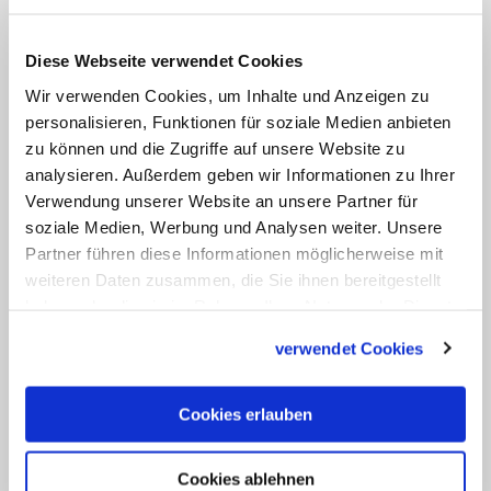
auch Namen von Verantwortungsträgern
genannt werden, konnte
Diese Webseite verwendet Cookies
Bistumssprecher Lota nicht beantworten.
Wir verwenden Cookies, um Inhalte und Anzeigen zu
Overbeck hatte 2020 bei der Vorstellung
personalisieren, Funktionen für soziale Medien anbieten
des Studiendesigns gesagt, dass Namen
zu können und die Zugriffe auf unsere Website zu
genannt würden, sollten Verantwortliche
analysieren. Außerdem geben wir Informationen zu Ihrer
bewusst und vorsätzlich Taten
Verwendung unserer Website an unsere Partner für
soziale Medien, Werbung und Analysen weiter. Unsere
verschleiert haben.
Partner führen diese Informationen möglicherweise mit
weiteren Daten zusammen, die Sie ihnen bereitgestellt
Laut Lota erhalten Betroffene und
haben oder die sie im Rahmen Ihrer Nutzung der Dienste
Bischof die Studie vorab. Overbeck
gesammelt haben.
verwendet Cookies
nimmt an der Vorstellung am 14. Februar
teil und wird eine Stellungnahme
Cookies erlauben
abgeben. (KNA)
Cookies ablehnen