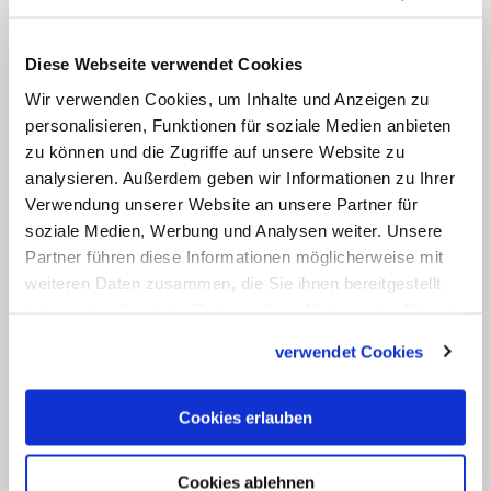
Zollner (56) leitet das Institut zum Schutz
Diese Webseite verwendet Cookies
vor Missbrauch der Päpstlichen
Wir verwenden Cookies, um Inhalte und Anzeigen zu
Universität Gregoriana. Am Freitag
personalisieren, Funktionen für soziale Medien anbieten
wurde bekannt, dass er zukünftig auch
zu können und die Zugriffe auf unsere Website zu
die diözesane Fachstelle für Kinderschutz
analysieren. Außerdem geben wir Informationen zu Ihrer
im Bistum Rom beraten wird. Der
Verwendung unserer Website an unsere Partner für
soziale Medien, Werbung und Analysen weiter. Unsere
deutsche Theologe und approbierte
Partner führen diese Informationen möglicherweise mit
Psychotherapeut gilt international als
weiteren Daten zusammen, die Sie ihnen bereitgestellt
Fachmann für die Prävention von
haben oder die sie im Rahmen Ihrer Nutzung der Dienste
sexuellem Missbrauch von
gesammelt haben.
verwendet Cookies
Minderjährigen in der katholischen
Kirche. (tmg/KNA)
Cookies erlauben
Cookies ablehnen