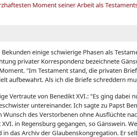
aftesten Moment seiner Arbeit als Testamentsvo
 Bekunden einige schwierige Phasen als Testam
chtung privater Korrespondenz bezeichnete Gäns
 Moment. "Im Testament stand, die privaten Brie
delt aufbewahrt. Als ich die Briefe schreddern mus
ge Vertraute von Benedikt XVI.: "Es ging dabei nu
eschwister untereinander. Ich sagte zu Papst Ben
tzten Wunsch des Verstorbenen ohne Ausflüchte n
ikt XVI. in Regensburg gegangen, so Gänswein. W
in das Archiv der Glaubenskongregation. Er sel