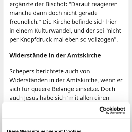
ergänzte der Bischof: "Darauf reagieren
manche dann doch nicht gerade
freundlich." Die Kirche befinde sich hier
in einem Kulturwandel, und der sei "nicht
per Knopfdruck mal eben so vollzogen".
Widerstände in der Amtskirche
Schepers
berichtete auch von
Widerständen in der Amtskirche, wenn er
sich für queere Belange einsetze. Doch
auch Jesus habe sich "mit allen einen
Tisch gesetzt und sich gerade um die
gekümmert, um die sich die anderen
nicht gekümmert haben. Und das
Diese Webseite verwendet Cookies