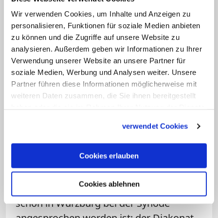
versuche ich auch." Wichtig sei ihm mehr
Wir verwenden Cookies, um Inhalte und Anzeigen zu
Vielfalt in der Kirche, so der Beauftragte
personalisieren, Funktionen für soziale Medien anbieten
weiter: "Wenn wir gemeinsam schauen,
zu können und die Zugriffe auf unsere Website zu
wo jeder seinen eigenen Part einbringt,
analysieren. Außerdem geben wir Informationen zu Ihrer
ob männlich, weiblich, trans, inter oder
Verwendung unserer Website an unsere Partner für
soziale Medien, Werbung und Analysen weiter. Unsere
queer, dann ist das Vielfalt. Und Vielfalt
Partner führen diese Informationen möglicherweise mit
ist Schöpfung und Schöpfung ist gut."
weiteren Daten zusammen, die Sie ihnen bereitgestellt
haben oder die sie im Rahmen Ihrer Nutzung der Dienste
Beim
Synodalen Weg
und auch sonst
gesammelt haben.
verwendet Cookies
setze er sich zudem weiter für die
Gleichberechtigung von Frauen in der
Cookies erlauben
katholischen Kirche ein, fügte der Bischof
hinzu: "Ich hoffe, dass wir wenigstens
Cookies ablehnen
anstoßen können, was vor 50 Jahren
schon in Würzburg bei der Synode
angesprochen worden ist: der Diakonat