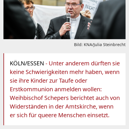
Bild: KNA/Julia Steinbrecht
KÖLN/ESSEN
- Unter anderem dürften sie
keine Schwierigkeiten mehr haben, wenn
sie ihre Kinder zur Taufe oder
Erstkommunion anmelden wollen:
Weihbischof Schepers berichtet auch von
Widerständen in der Amtskirche, wenn
er sich für queere Menschen einsetzt.