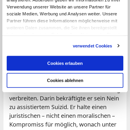
Famiglia" als "Nachgeben gegenüber der
Verwendung unserer Website an unsere Partner für
Verirrung der Euthanasie" kritisiert. Die
soziale Medien, Werbung und Analysen weiter. Unsere
konservative katholische Plattform "La
Partner führen diese Informationen möglicherweise mit
weiteren Daten zusammen, die Sie ihnen bereitgestellt
Nuova Bussola Quotidiana"
haben oder die sie im Rahmen Ihrer Nutzung der Dienste
kommentierte Paglias Einlassung mit
gesammelt haben.
verwendet Cookies
den Worten: "Eine Ohrfeige für das
Lehramt."
Cookies erlauben
Der Erzbischof ließ am
Montagnachmittag über die Päpstliche
Cookies ablehnen
Akademie für das Leben eine Klarstellung
verbreiten. Darin bekräftigte er sein Nein
zu assistiertem Suizid. Er halte einen
juristischen – nicht einen moralischen –
Kompromiss für möglich, wonach unter