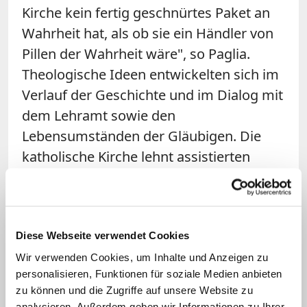
Kirche kein fertig geschnürtes Paket an
Wahrheit hat, als ob sie ein Händler von
Pillen der Wahrheit wäre", so Paglia.
Theologische Ideen entwickelten sich im
Verlauf der Geschichte und im Dialog mit
dem Lehramt sowie den
Lebensumständen der Gläubigen. Die
katholische Kirche lehnt assistierten
Suizid grundsätzlich ab und wirbt
stattdessen für eine intensive Begleitung
Sterbender – auch schmerzlindernde
Diese Webseite verwendet Cookies
Palliativmedizin.
Wir verwenden Cookies, um Inhalte und Anzeigen zu
Paglias Beitrag wurde von der
personalisieren, Funktionen für soziale Medien anbieten
zu können und die Zugriffe auf unsere Website zu
italienischen Vereinigung "Pro Vita e
analysieren. Außerdem geben wir Informationen zu Ihrer