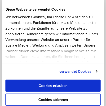
ebenso die gelben Busse, die das
Bonifatiuswerk sponsert, um Menschen
Diese Webseite verwendet Cookies
zu weit entfernten Kirchen oder
Wir verwenden Cookies, um Inhalte und Anzeigen zu
Gemeindezentren zu transportieren.
personalisieren, Funktionen für soziale Medien anbieten
zu können und die Zugriffe auf unsere Website zu
analysieren. Außerdem geben wir Informationen zu Ihrer
Zudem hat das Bonifatiuswerk im Juni
Verwendung unserer Website an unsere Partner für
2013 eine programmatische
soziale Medien, Werbung und Analysen weiter. Unsere
Neuausrichtung vollzogen und die
Partner führen diese Informationen möglicherweise mit
sogenannte Glaubenshilfe eingerichtet.
weiteren Daten zusammen, die Sie ihnen bereitgestellt
haben oder die sie im Rahmen Ihrer Nutzung der Dienste
Der weitere programmatische
gesammelt haben.
Schwerpunkt ist eine Reaktion auf die
verwendet Cookies
veränderte Glaubenssituation in
Deutschland. Mit Projektmitteln will das
Cookies erlauben
Hifswerk dafür sorgen, dass der
christliche Glaube in allen Teilen der
Cookies ablehnen