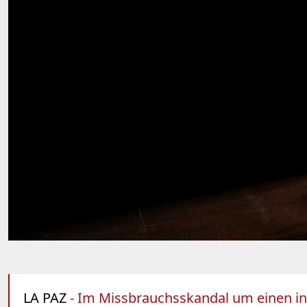
LA PAZ
- Im Missbrauchsskandal um einen inzw