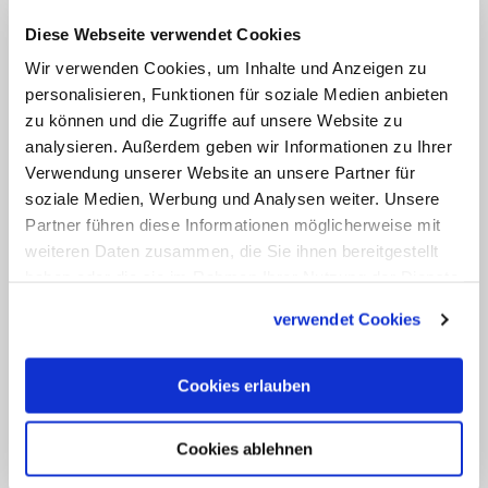
Noch am vergangenen Donnerstag
arbeitete der Papst mit acht Audienzen
Diese Webseite verwendet Cookies
ein übervolles Programm ab. "Der Papst
Wir verwenden Cookies, um Inhalte und Anzeigen zu
personalisieren, Funktionen für soziale Medien anbieten
war müde", sagte Kardinalstaatssekretär
zu können und die Zugriffe auf unsere Website zu
Pietro Parolin am Freitagabend bei einer
analysieren. Außerdem geben wir Informationen zu Ihrer
Buchvorstellung in Rom mit Blick auf das
Verwendung unserer Website an unsere Partner für
hohe Arbeitspensum. (KNA)
soziale Medien, Werbung und Analysen weiter. Unsere
Partner führen diese Informationen möglicherweise mit
weiteren Daten zusammen, die Sie ihnen bereitgestellt
haben oder die sie im Rahmen Ihrer Nutzung der Dienste
gesammelt haben.
verwendet Cookies
Cookies erlauben
Cookies ablehnen