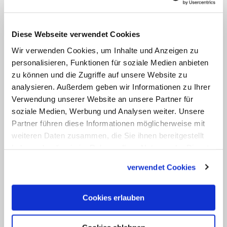
Wie ist die Lage bei den
ambulanten Diensten?
Diese Webseite verwendet Cookies
Bei den ambulanten Diensten
Wir verwenden Cookies, um Inhalte und Anzeigen zu
bewerteten es die Prüfer positiv, dass bei
personalisieren, Funktionen für soziale Medien anbieten
83,6 Prozent der Pflegebedürftigen in
zu können und die Zugriffe auf unsere Website zu
analysieren. Außerdem geben wir Informationen zu Ihrer
deren Wohnungen Beratungen etwa
Verwendung unserer Website an unsere Partner für
über Sturzrisiken durchgeführt wurden.
soziale Medien, Werbung und Analysen weiter. Unsere
2012 war dies nur bei 50,1 Prozent der
Partner führen diese Informationen möglicherweise mit
Fall. Bei 14,1 Prozent der
weiteren Daten zusammen, die Sie ihnen bereitgestellt
haben oder die sie im Rahmen Ihrer Nutzung der Dienste
Pflegebedürftigen wurden Medikamente,
gesammelt haben.
für die keine ärztliche Verordnung vorlag,
verwendet Cookies
oder Medikamente mit falscher
Wirkstoffkonzentration verabreicht
Cookies erlauben
(2012: 22,5 Prozent).