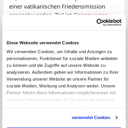
einer vatikanischen Friedensmission
ernannt worden. Ziel ist,
Spannungen
zwischen Kiew und Moskau
abzubauen
und Wege zum Frieden aufzuzeigen. Der
67-jährige Kardinal ist eng mit der
Diese Webseite verwendet Cookies
Gemeinschaft von Sant'Egidio
Wir verwenden Cookies, um Inhalte und Anzeigen zu
verbunden, die für den Vatikan immer
personalisieren, Funktionen für soziale Medien anbieten
wieder in delikaten Vermittlerfunktionen
zu können und die Zugriffe auf unsere Website zu
analysieren. Außerdem geben wir Informationen zu Ihrer
bei internationalen Konflikten tätig war.
Verwendung unserer Website an unsere Partner für
soziale Medien, Werbung und Analysen weiter. Unsere
Eine baldige Moskau-Reise hatte sich in
Partner führen diese Informationen möglicherweise mit
den vergangenen Wochen abgezeichnet.
weiteren Daten zusammen, die Sie ihnen bereitgestellt
Ab 15. Juni war der Außenamtsleiter des
haben oder die sie im Rahmen Ihrer Nutzung der Dienste
gesammelt haben.
russisch-orthodoxen Moskauer
verwendet Cookies
Patriarchats, Metropolit Antonij, zu einem