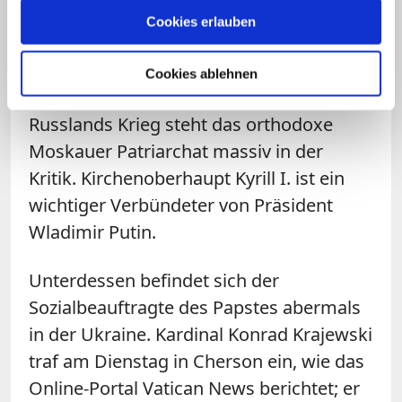
Arbeitsbesuch in Rom. Dort traf er den
Cookies erlauben
Papst, hochrangige Vatikan-Vertreter und
zwei Leitungspersonen von Sant'Egidio.
Cookies ablehnen
Wegen seiner Unterstützung für
Russlands Krieg steht das orthodoxe
Moskauer Patriarchat massiv in der
Kritik. Kirchenoberhaupt Kyrill I. ist ein
wichtiger Verbündeter von Präsident
Wladimir Putin.
Unterdessen befindet sich der
Sozialbeauftragte des Papstes abermals
in der Ukraine. Kardinal Konrad Krajewski
traf am Dienstag in Cherson ein, wie das
Online-Portal Vatican News berichtet; er