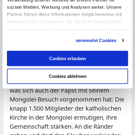
Mongolei gekommen, sondern um
soziale Medien, Werbung und Analysen weiter. Unsere
anderen Katholiken ihre Nähe zu zeigen.
Partner führen diese Informationen möglicherweise mit
Es sei wichtig, sich zu unterstützen –,
weiteren Daten zusammen, die Sie ihnen bereitgestellt
haben oder die sie im Rahmen Ihrer Nutzung der Dienste
gerade wenn die Zahl der Gläubigen so
gesammelt haben.
klein sei, betont er.
verwendet Cookies
"Ihr seid dem Herzen Petri ganz nahe,
Cookies erlauben
die ganze Kirche ist euch nahe"
Cookies ablehnen
So macht die Gruppe um Yiu in etwa das,
was sich auch der Papst mit seinem
Mongolei-Besuch vorgenommen hat: Die
knapp 1.500 Mitglieder der katholischen
Kirche in der Mongolei ermutigen, ihre
Gemeinschaft stärken. An die Ränder