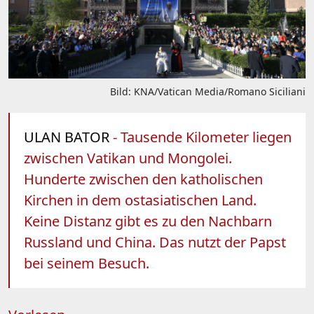
Bild: KNA/Vatican Media/Romano Siciliani
ULAN BATOR
- Tausende Kilometer liegen
zwischen Vatikan und Mongolei.
Hunderte zwischen den katholischen
Kirchen in dem ostasiatischen Land.
Keine Distanz gibt es zu den Nachbarn
Russland und China. Das nutzt der Papst
bei seinem Besuch.