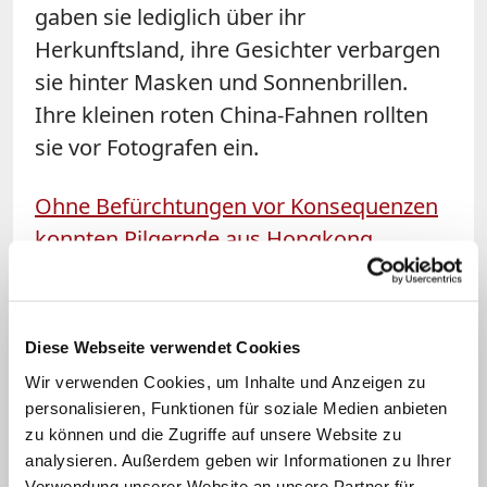
gaben sie lediglich über ihr
Herkunftsland, ihre Gesichter verbargen
sie hinter Masken und Sonnenbrillen.
Ihre kleinen roten China-Fahnen rollten
sie vor Fotografen ein.
Ohne Befürchtungen vor Konsequenzen
konnten Pilgernde aus Hongkong
anreisen
. Raymond Yiu hatte sich mit 15
Jahren taufen lassen und besucht seit
einigen Jahren Glaubensbrüder und -
Diese Webseite verwendet Cookies
schwestern in anderen Ländern, wie er
Wir verwenden Cookies, um Inhalte und Anzeigen zu
erzählt. Gemeinsam mit 30 anderen
personalisieren, Funktionen für soziale Medien anbieten
Mitgliedern aus seiner Gemeinde seien
zu können und die Zugriffe auf unsere Website zu
analysieren. Außerdem geben wir Informationen zu Ihrer
sie nicht nur für den Papst in die
Verwendung unserer Website an unsere Partner für