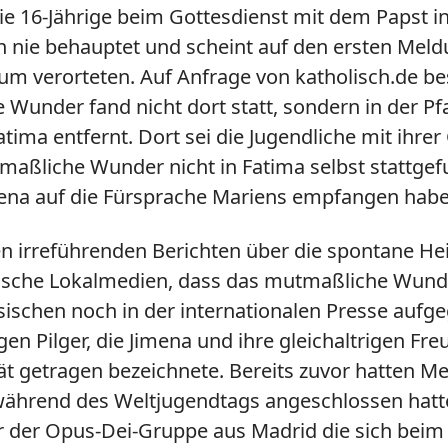
die 16-Jährige beim Gottesdienst mit dem Papst i
ch nie behauptet und scheint auf den ersten Me
m verorteten. Auf Anfrage von katholisch.de be
Wunder fand nicht dort statt, sondern in der
Pf
atima entfernt. Dort sei die Jugendliche mit ihr
ßliche Wunder nicht in Fatima selbst stattgef
imena auf die Fürsprache Mariens empfangen habe
en irreführenden Berichten über die spontane H
sische Lokalmedien, dass das mutmaßliche Wund
ischen noch in der internationalen Presse aufge
jungen Pilger, die Jimena und ihre gleichaltrigen 
tät getragen bezeichnete. Bereits zuvor hatten M
hrend des Weltjugendtags angeschlossen hatten,
er der Opus-Dei-Gruppe aus Madrid die sich bei