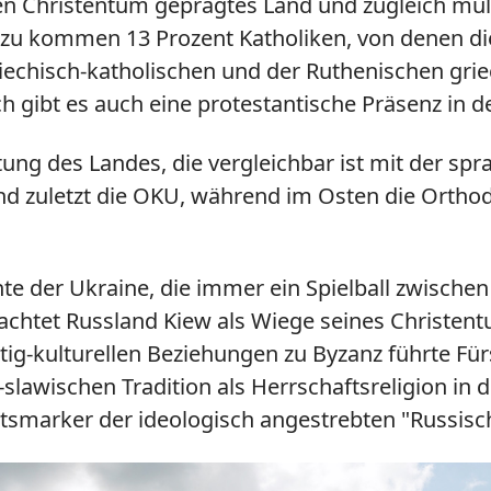
hen Christentum geprägtes Land und zugleich mul
azu kommen 13 Prozent Katholiken, von denen die
iechisch-katholischen und der Ruthenischen grie
ch gibt es auch eine protestantische Präsenz in d
ltung des Landes, die vergleichbar ist mit der s
und zuletzt die OKU, während im Osten die Ortho
hte der Ukraine, die immer ein Spielball zwisch
chtet Russland Kiew als Wiege seines Christent
istig-kulturellen Beziehungen zu Byzanz führte F
-slawischen Tradition als Herrschaftsreligion in d
tätsmarker der ideologisch angestrebten "Russisch