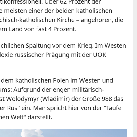
tikonfessionell. Über 62 Prozent der
 meisten einer der beiden katholischen
chisch-katholischen Kirche – angehören, die
em Land von fast 4 Prozent.
prachlichen Spaltung vor dem Krieg. Im Westen
doxie russischer Prägung mit der UOK
en dem katholischen Polen im Westen und
ums: Aufgrund der engen militärisch-
ürst Wolodymyr (Wladimir) der Große 988 das
er Rus" ein. Man spricht hier von der "Taufe
en Welt" darstellt.