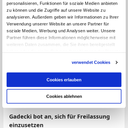
personalisieren, Funktionen für soziale Medien anbieten
Deutsch
: "Im Geiste der Verantwortung
zu können und die Zugriffe auf unsere Website zu
für die Kirche in Polen und für das Wohl
analysieren. Außerdem geben wir Informationen zu Ihrer
unserer gemeinsamen Heimat rufe ich
Verwendung unserer Website an unsere Partner für
soziale Medien, Werbung und Analysen weiter. Unsere
alle Menschen guten Willens auf, sich
Partner führen diese Informationen möglicherweise mit
unmissverständlich für das Leben
weiteren Daten zusammen, die Sie ihnen bereitgestellt
auszusprechen", so der 74-Jährige.
haben oder die sie im Rahmen Ihrer Nutzung der Dienste
Gadecki appellierte auch an die
gesammelt haben.
verwendet Cookies
Mitglieder beider Häuser des Parlaments
und an Präsident Duda, "Zeugnis
Cookies erlauben
abzulegen von einer echten Sorge um
das Leben, das schutzlos ist, weil es
Cookies ablehnen
ungeboren ist".
Gadecki bot an, sich für Freilassung
einzusetzen