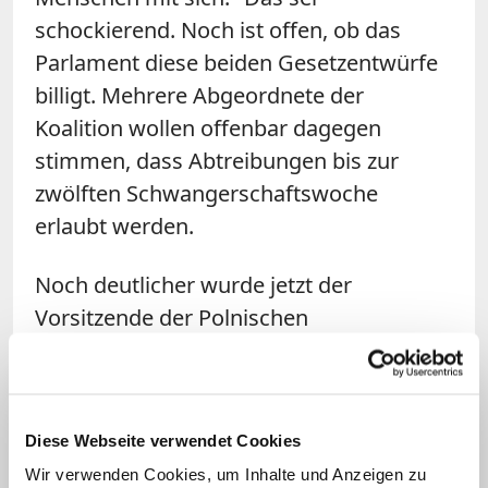
schockierend. Noch ist offen, ob das
Parlament diese beiden Gesetzentwürfe
billigt. Mehrere Abgeordnete der
Koalition wollen offenbar dagegen
stimmen, dass Abtreibungen bis zur
zwölften Schwangerschaftswoche
erlaubt werden.
Noch deutlicher wurde jetzt der
Vorsitzende der Polnischen
Bischofskonferenz: Am Freitag
veröffentlichte Erzbischof Stanislaw
Gadecki eine
Erklärung gegen die von
Diese Webseite verwendet Cookies
Tusk geplante Liberalisierung des
Wir verwenden Cookies, um Inhalte und Anzeigen zu
Abtreibungsgesetzes – sogar auf