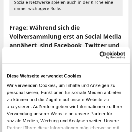
Soziale Netzwerke spielen auch in der Kirche eine
immer wichtigere Rolle.
Frage: Während sich die
Vollversammlung erst an Social Media
annähert, sind Facebook, Twitter und
Co. heute bereits für Millionen
Menschen zentraler Bestandteil des
täglichen Lebens und ein wichtiger
Diese Webseite verwendet Cookies
Informations- und
Wir verwenden Cookies, um Inhalte und Anzeigen zu
Kommunikationskanal. Welche Rolle
personalisieren, Funktionen für soziale Medien anbieten
kann und muss Kirche in den sozialen
zu können und die Zugriffe auf unsere Website zu
Medien spielen?
analysieren. Außerdem geben wir Informationen zu Ihrer
Verwendung unserer Website an unsere Partner für
soziale Medien, Werbung und Analysen weiter. Unsere
Fürst:
Kommunikation vollzieht sich
Partner führen diese Informationen möglicherweise mit
überall da, wo Menschen ihren Glauben