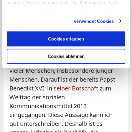
weiteren Daten zusammen, die Sie ihnen bereitgestellt
leben. Die Kirche hat als erste Aufgabe,
haben oder die sie im Rahmen Ihrer Nutzung der Dienste
die Frohe Botschaft Jesu Christi zu
gesammelt haben.
verwendet Cookies
verkünden und sicherzustellen, dass die
Freude des Evangeliums alle Menschen
Cookies erlauben
erreicht. Die digitale Welt ist keine
Parallelwelt und auch keine rein virtuelle
Cookies ablehnen
Welt, sondern Teil des täglichen Lebens
vieler Menschen, insbesondere junger
Menschen. Darauf ist der bereits Papst
Benedikt XVI. in
seiner Botschaft
zum
Welttag der sozialen
Kommunikationsmittel 2013
eingegangen. Diese Aussage kann ich
gut unterschreiben. Deshalb ist es