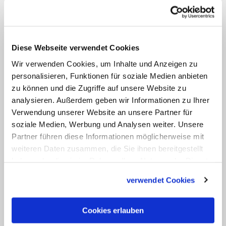
und Caritas sind ideale Partner, die sich
sehr gut ergänzen", so der
Vorstandsvorsitzende der Bank für Kirche
und Caritas, Richard Böger. "Gemeinsam
Diese Webseite verwendet Cookies
können wir unseren Service und unsere
Wir verwenden Cookies, um Inhalte und Anzeigen zu
personalisieren, Funktionen für soziale Medien anbieten
Angebote für unsere Mitglieder und
zu können und die Zugriffe auf unsere Website zu
Kunden noch zielgenauer und innovativer
analysieren. Außerdem geben wir Informationen zu Ihrer
gestalten und unseren Mitarbeitenden
Verwendung unserer Website an unsere Partner für
interessante, zukunftsfähige
soziale Medien, Werbung und Analysen weiter. Unsere
Partner führen diese Informationen möglicherweise mit
Arbeitsplätze anbieten", erklärte der
weiteren Daten zusammen, die Sie ihnen bereitgestellt
Vorstandsvorsitzende der Pax-Bank,
haben oder die sie im Rahmen Ihrer Nutzung der Dienste
Klaus Schraudner.
gesammelt haben.
verwendet Cookies
Die Bank für Kirche und Caritas wurde
1972 im Erzbistum Paderborn als
Cookies erlauben