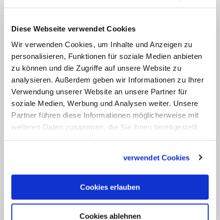
Für die NRW-Landesregierung versprach
der Leiter der Staatskanzlei, Minister
Diese Webseite verwendet Cookies
Nathael Liminski (CDU), "das Miteinander
Wir verwenden Cookies, um Inhalte und Anzeigen zu
personalisieren, Funktionen für soziale Medien anbieten
mit der Landesregierung". In einer
zu können und die Zugriffe auf unsere Website zu
Nebenbemerkung äußerte Liminski
analysieren. Außerdem geben wir Informationen zu Ihrer
Unverständnis für die jüngste Äußerung
Verwendung unserer Website an unsere Partner für
von Papst Franziskus, die Ukraine solle in
soziale Medien, Werbung und Analysen weiter. Unsere
Partner führen diese Informationen möglicherweise mit
Verhandlungen mit Russland eintreten.
weiteren Daten zusammen, die Sie ihnen bereitgestellt
Die Kirche, so Liminski, müsse "mehr als
haben oder die sie im Rahmen Ihrer Nutzung der Dienste
früher aushalten, dass zu Worten ihrer
gesammelt haben.
verwendet Cookies
Hirten nicht mehr qua Amt der
Widerspruch ausbleibt".
Cookies erlauben
Bischof Peter Kohlgraf von Mainz mahnte
den neuen Erzbischof: "Es braucht heute
Cookies ablehnen