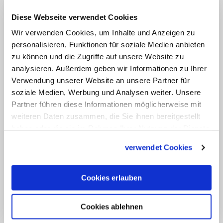
Bischofskonferenz auch über eine
Diese Webseite verwendet Cookies
"Theologie der Liebe", die Sexualität "als
Wir verwenden Cookies, um Inhalte und Anzeigen zu
kostbare Gabe Gottes zum Ausdruck von
personalisieren, Funktionen für soziale Medien anbieten
Liebe versteht". Diese Ansätze gelte es
zu können und die Zugriffe auf unsere Website zu
analysieren. Außerdem geben wir Informationen zu Ihrer
nun weiterzuentwickeln.
Verwendung unserer Website an unsere Partner für
soziale Medien, Werbung und Analysen weiter. Unsere
Die Einladung zu der Tagung mit rund 50
Partner führen diese Informationen möglicherweise mit
Teilnehmern war aus dem jährlichen
weiteren Daten zusammen, die Sie ihnen bereitgestellt
Treffen der Vorsitzenden der drei
haben oder die sie im Rahmen Ihrer Nutzung der Dienste
gesammelt haben.
Bischofskonferenzen hervorgegangen,
verwendet Cookies
das im Januar in Marseille stattgefunden
hatte. (stz/KNA)
Cookies erlauben
Themenseite: Familiensynode
Cookies ablehnen
Über zwei Jahre beraten Bischöfe und Laien im