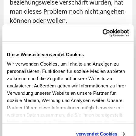
beziehungsweise verschärft wurden, hat
man dieses Problem noch nicht angehen
können oder wollen.
Frage: Die kirchenrechtliche Ahndung
ist eine Seite. Wie ist es um die
Sensibilisierung der Bischöfe für
Diese Webseite verwendet Cookies
dieses Thema bestellt?
Wir verwenden Cookies, um Inhalte und Anzeigen zu
personalisieren, Funktionen für soziale Medien anbieten
zu können und die Zugriffe auf unsere Website zu
Zollner:
Im September wird neben den
analysieren. Außerdem geben wir Informationen zu Ihrer
entsprechenden kirchenrechtlichen
Verwendung unserer Website an unsere Partner für
Normen erstmals auch der Umgang mit
soziale Medien, Werbung und Analysen weiter. Unsere
Opfern und Tätern von sexuellem
Partner führen diese Informationen möglicherweise mit
weiteren Daten zusammen, die Sie ihnen bereitgestellt
Missbrauch Bestandteil in dem jährlichen
haben oder die sie im Rahmen Ihrer Nutzung der Dienste
Kurs für neuernannte Bischöfe sein.
gesammelt haben.
Davon versprechen wir uns viel. Zudem
verwendet Cookies