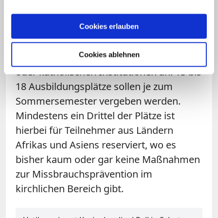
bieten wir hier an der Gregoriana von
Februar 2016 an einen einsemestrigen
Cookies erlauben
Diplomkurs für Präventionsbeauftragte
Cookies ablehnen
von Diözesen, Ordensgemeinschaften
oder katholischen Institutionen an. 15 bis
18 Ausbildungsplätze sollen je zum
Sommersemester vergeben werden.
Mindestens ein Drittel der Plätze ist
hierbei für Teilnehmer aus Ländern
Afrikas und Asiens reserviert, wo es
bisher kaum oder gar keine Maßnahmen
zur Missbrauchsprävention im
kirchlichen Bereich gibt.