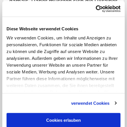
damals. Daher müssten sich die Ukrainer
weiter verteidigen, sie hätten keine
andere Wahl. Abkommen mit Kreml-Chef
Wladimir Putin brächten nichts, weil er
Diese Webseite verwendet Cookies
sich nicht an sie halte. (KNA)
Wir verwenden Cookies, um Inhalte und Anzeigen zu
personalisieren, Funktionen für soziale Medien anbieten
zu können und die Zugriffe auf unsere Website zu
analysieren. Außerdem geben wir Informationen zu Ihrer
Verwendung unserer Website an unsere Partner für
soziale Medien, Werbung und Analysen weiter. Unsere
Partner führen diese Informationen möglicherweise mit
weiteren Daten zusammen, die Sie ihnen bereitgestellt
haben oder die sie im Rahmen Ihrer Nutzung der Dienste
gesammelt haben.
verwendet Cookies
Maßnahmen der Regierung
Cookies erlauben