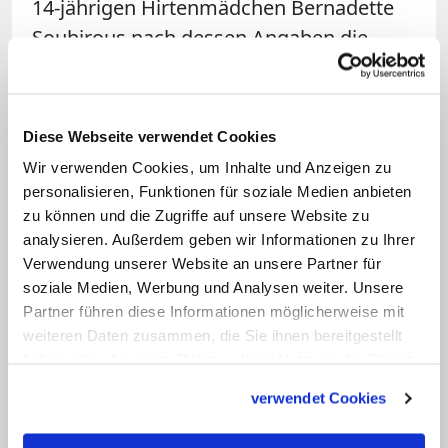
14-jährigen Hirtenmädchen Bernadette
Soubirous nach dessen Angaben die
Gottesmutter Maria. Seither soll es dort
rund 30.000 Heilungen gegeben haben;
6.000 sind dokumentiert, 2.000 gelten als
Diese Webseite verwendet Cookies
"medizinisch unerklärlich". Die Zahl der
Wir verwenden Cookies, um Inhalte und Anzeigen zu
kirchlich anerkannten Wunderheilungen
personalisieren, Funktionen für soziale Medien anbieten
liegt bei 70. Dem sogenannten Lourdes-
zu können und die Zugriffe auf unsere Website zu
analysieren. Außerdem geben wir Informationen zu Ihrer
Wasser aus einer Quelle nahe der
Verwendung unserer Website an unsere Partner für
Mariengrotte werden von vielen
soziale Medien, Werbung und Analysen weiter. Unsere
Gläubigen heilende Kräfte
Partner führen diese Informationen möglicherweise mit
zugeschrieben. (KNA)
weiteren Daten zusammen, die Sie ihnen bereitgestellt
haben oder die sie im Rahmen Ihrer Nutzung der Dienste
gesammelt haben.
verwendet Cookies