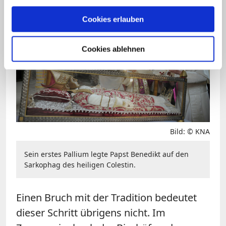
dort das Pallium "in privater Form" aus
den Händen des Papstes.
Cookies erlauben
Cookies ablehnen
Bild: © KNA
Sein erstes Pallium legte Papst Benedikt auf den
Sarkophag des heiligen Colestin.
Einen Bruch mit der Tradition bedeutet
dieser Schritt übrigens nicht. Im