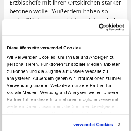
Erzbischöfe mit ihren Ortskirchen stärker
betonen wolle. "Außerdem haben so
mehr Gläubige und nicht zuletzt auch die
Bischöfe der Suffraganbistümer
Gelegenheit, an diesem für sie
bedeutenden Ritus teilzunehmen", so
Diese Webseite verwendet Cookies
Marini. Bei den Suffraganbistümern
Wir verwenden Cookies, um Inhalte und Anzeigen zu
handelt es sich um jene Diözesen, die der
personalisieren, Funktionen für soziale Medien anbieten
zu können und die Zugriffe auf unsere Website zu
Kirchenprovinz eines Erzbistums
analysieren. Außerdem geben wir Informationen zu Ihrer
zugeordnet sind.
Verwendung unserer Website an unsere Partner für
soziale Medien, Werbung und Analysen weiter. Unsere
Gesegnet werden die Pallien aber nach
Partner führen diese Informationen möglicherweise mit
wie vor am 29. Juni durch den Papst; die
weiteren Daten zusammen, die Sie ihnen bereitgestellt
haben oder die sie im Rahmen Ihrer Nutzung der Dienste
Erzbischöfe sind eingeladen bei der
gesammelt haben.
Messe zu konzelebrieren. Sie erhalten
verwendet Cookies