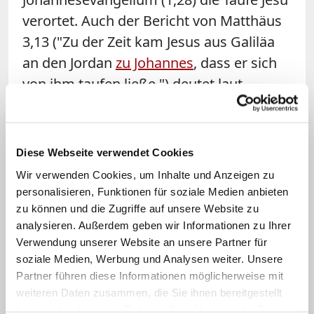
verortet. Auch der Bericht von Matthäus
3,13 ("Zu der Zeit kam Jesus aus Galiläa
an den Jordan
zu Johannes
, dass er sich
von ihm taufen ließe.") deutet laut
Vieweger auf das Ostufer, denn "der
Pilgerweg der Juden aus Galiläa ging aus
rein topographischen Gründen östlich
Diese Webseite verwendet Cookies
des Jordan entlang".
Wir verwenden Cookies, um Inhalte und Anzeigen zu
personalisieren, Funktionen für soziale Medien anbieten
Die älteste Landkarte der Christenheit -
zu können und die Zugriffe auf unsere Website zu
das Fußbodenmosaik von Madaba aus
analysieren. Außerdem geben wir Informationen zu Ihrer
Verwendung unserer Website an unsere Partner für
dem 6. Jahrhundert - hilft dem Betrachter
soziale Medien, Werbung und Analysen weiter. Unsere
hingegen nicht eindeutig weiter. Zwar
Partner führen diese Informationen möglicherweise mit
verzeichnet sie einen Ort auf der
weiteren Daten zusammen, die Sie ihnen bereitgestellt
westlichen Seite des Jordan - dieser liegt
haben oder die sie im Rahmen Ihrer Nutzung der Dienste