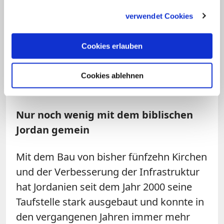
gesammelt haben.
jedoch nicht direkt am Fluss. Auf
verwendet Cookies
östlicher Seite wiederum haben
Grabungen ab 1996 zahlreiche Bauten
Cookies erlauben
aus römischer und byzantinischer Zeit
zutage gefördert, die auf eine frühe
Cookies ablehnen
christliche Verehrung deuten.
Nur noch wenig mit dem biblischen
Jordan gemein
Mit dem Bau von bisher fünfzehn Kirchen
und der Verbesserung der Infrastruktur
hat Jordanien seit dem Jahr 2000 seine
Taufstelle stark ausgebaut und konnte in
den vergangenen Jahren immer mehr