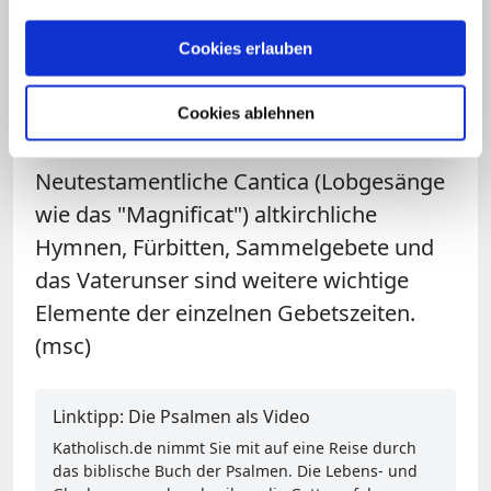
dem Heiligen Geist" – am Ende jeden
Cookies erlauben
Psalms. So wird jeder Psalm am Schluss
durch ein kleines christliches
Cookies ablehnen
Glaubensbekenntnis gerahmt.
Neutestamentliche Cantica (Lobgesänge
wie das "Magnificat") altkirchliche
Hymnen, Fürbitten, Sammelgebete und
das Vaterunser sind weitere wichtige
Elemente der einzelnen Gebetszeiten.
(msc)
Linktipp: Die Psalmen als Video
Katholisch.de nimmt Sie mit auf eine Reise durch
das biblische Buch der Psalmen. Die Lebens- und