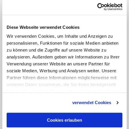
Leiter der vier sogenannten
Predigerorden betraut: der Franziskaner,
Dominikaner, Karmeliten und Augustiner-
Eremiten. Paul IV. (1555-1559) machte
Diese Webseite verwendet Cookies
aus dem Päpstlichen Hofprediger eine
Wir verwenden Cookies, um Inhalte und Anzeigen zu
personalisieren, Funktionen für soziale Medien anbieten
ständige Einrichtung. Sein Nachfolger
zu können und die Zugriffe auf unsere Website zu
Benedikt XIV. entschied 1743, dass nur
analysieren. Außerdem geben wir Informationen zu Ihrer
noch ein Angehöriger der Kapuziner-
Verwendung unserer Website an unsere Partner für
Minderbrüder dieses Amt wahrnehmen
soziale Medien, Werbung und Analysen weiter. Unsere
Partner führen diese Informationen möglicherweise mit
soll. (KNA)
weiteren Daten zusammen, die Sie ihnen bereitgestellt
haben oder die sie im Rahmen Ihrer Nutzung der Dienste
gesammelt haben.
verwendet Cookies
Cookies erlauben