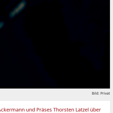
Bild: Privat
an Ackermann und Präses Thorsten Latzel über