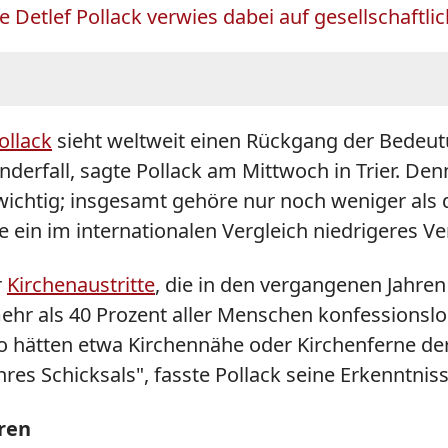
ge Detlef Pollack verwies dabei auf gesellschaftl
ollack
sieht weltweit einen Rückgang der Bedeut
nderfall, sagte
Pollack
am Mittwoch in Trier. Den
wichtig; insgesamt gehöre nur noch weniger als d
 ein im internationalen Vergleich niedrigeres Ver
r
Kirchenaustritte
, die in den vergangenen Jahren
ehr als 40 Prozent aller Menschen konfessionslo
o hätten etwa Kirchennähe oder Kirchenferne der 
hres Schicksals", fasste
Pollack
seine Erkenntnis
ären